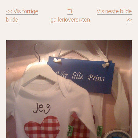
<< Vis forrige
Til
Vis neste bilde
bilde
gallerioversikten
>>